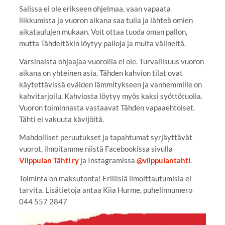
Salissa ei ole erikseen ohjelmaa, vaan vapaata
liikkumista ja vuoron aikana saa tulla ja lähteä omien
aikataulujen mukaan. Voit ottaa tuoda oman pallon,
mutta Tähdeltäkin löytyy palloja ja muita välineitä.
Varsinaista ohjaajaa vuoroilla ei ole. Turvallisuus vuoron
aikana on yhteinen asia. Tähden kahvion tilat ovat
käytettävissä eväiden lämmitykseen ja vanhemmille on
kahvitarjoilu. Kahviosta löytyy myös kaksi syöttötuolia.
Vuoron toiminnasta vastaavat Tähden vapaaehtoiset.
Tähti ei vakuuta kävijöitä.
Mahdolliset peruutukset ja tapahtumat syrjäyttävät
vuorot, ilmoitamme niistä Facebookissa sivulla
Vilppulan Tähti ry
ja Instagramissa
@vilppulantahti
.
Toiminta on maksutonta! Erillisiä ilmoittautumisia ei
tarvita. Lisätietoja antaa Kiia Hurme, puhelinnumero
044 557 2847