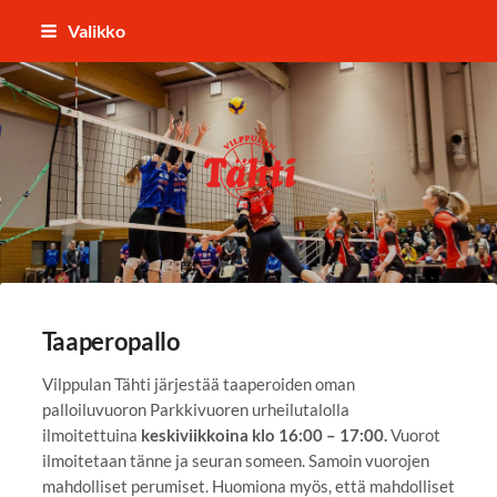
Siirry
Valikko
sivun
sisältöön
Vilppulan Tähti ry
Taaperopallo
Vilppulan Tähti järjestää taaperoiden oman
palloiluvuoron Parkkivuoren urheilutalolla
ilmoitettuina
keskiviikkoina klo 16:00 – 17:00.
Vuorot
ilmoitetaan tänne ja seuran someen. Samoin vuorojen
mahdolliset perumiset. Huomiona myös, että mahdolliset