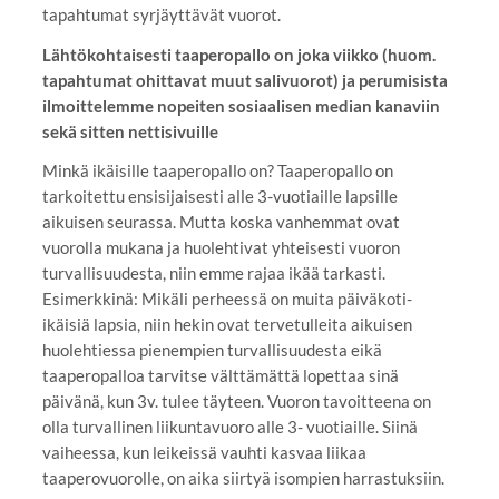
tapahtumat syrjäyttävät vuorot.
Lähtökohtaisesti taaperopallo on joka viikko (huom.
tapahtumat ohittavat muut salivuorot) ja perumisista
ilmoittelemme nopeiten sosiaalisen median kanaviin
sekä sitten nettisivuille
Minkä ikäisille taaperopallo on? Taaperopallo on
tarkoitettu ensisijaisesti alle 3-vuotiaille lapsille
aikuisen seurassa. Mutta koska vanhemmat ovat
vuorolla mukana ja huolehtivat yhteisesti vuoron
turvallisuudesta, niin emme rajaa ikää tarkasti.
Esimerkkinä: Mikäli perheessä on muita päiväkoti-
ikäisiä lapsia, niin hekin ovat tervetulleita aikuisen
huolehtiessa pienempien turvallisuudesta eikä
taaperopalloa tarvitse välttämättä lopettaa sinä
päivänä, kun 3v. tulee täyteen. Vuoron tavoitteena on
olla turvallinen liikuntavuoro alle 3- vuotiaille. Siinä
vaiheessa, kun leikeissä vauhti kasvaa liikaa
taaperovuorolle, on aika siirtyä isompien harrastuksiin.