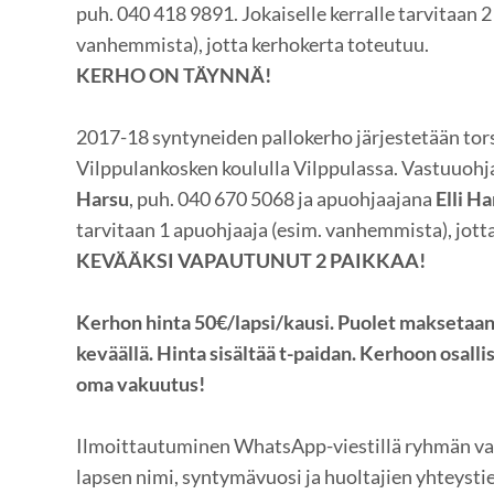
puh. 040 418 9891. Jokaiselle kerralle tarvitaan 
vanhemmista), jotta kerhokerta toteutuu.
KERHO ON TÄYNNÄ!
2017-18 syntyneiden pallokerho järjestetään tors
Vilppulankosken koululla Vilppulassa. Vastuuohj
Harsu
, puh. 040 670 5068 ja apuohjaajana
Elli Ha
tarvitaan 1 apuohjaaja (esim. vanhemmista), jott
⁠⁠⁠⁠⁠⁠⁠KEVÄÄKSI VAPAUTUNUT 2 PAIKKAA!
Kerhon hinta 50€/lapsi/kausi. Puolet maksetaan 
keväällä. Hinta sisältää t-paidan. Kerhoon osallis
oma vakuutus!
Ilmoittautuminen WhatsApp-viestillä ryhmän vas
lapsen nimi, syntymävuosi ja huoltajien yhteysti