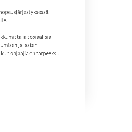
nopeusjärjestyksessä.
lle.
ikkumista ja sosiaalisia
jumisen ja lasten
kun ohjaajia on tarpeeksi.