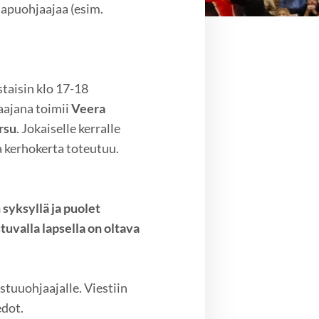
2 apuohjaajaa (esim.
taisin klo 17-18
aajana toimii
Veera
rsu
. Jokaiselle kerralle
a kerhokerta toteutuu.
syksyllä ja puolet
tuvalla lapsella on oltava
tuuohjaajalle. Viestiin
edot.