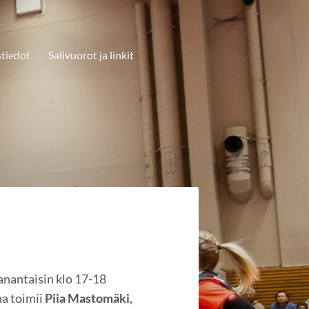
tiedot
Salivuorot ja linkit
anantaisin klo 17-18
a toimii
Piia Mastomäki
,