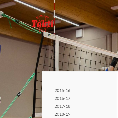
Siirry
sivun
sisältöön
Vilppulan Tähti ry
2015-16
2016-17
2017-18
2018-19