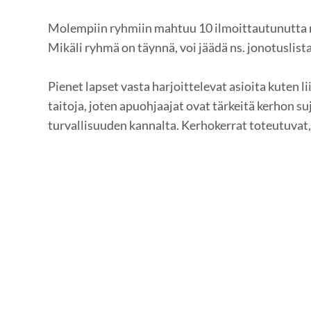
Molempiin ryhmiin mahtuu 10 ilmoittautunutta 
Mikäli ryhmä on täynnä, voi jäädä ns. jonotuslista
Pienet lapset vasta harjoittelevat asioita kuten li
taitoja, joten apuohjaajat ovat tärkeitä kerhon su
turvallisuuden kannalta. Kerhokerrat toteutuvat, 