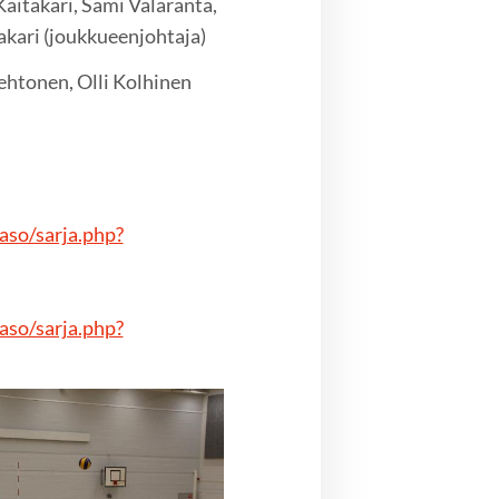
Kaitakari, Sami Valaranta,
kari (joukkueenjohtaja)
Lehtonen, Olli Kolhinen
taso/sarja.php?
taso/sarja.php?