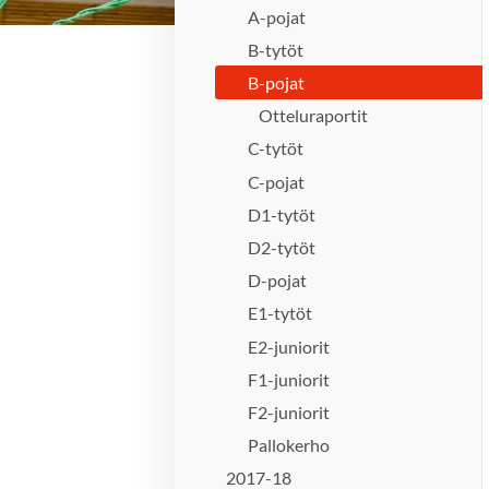
A-pojat
B-tytöt
B-pojat
Otteluraportit
C-tytöt
C-pojat
D1-tytöt
D2-tytöt
D-pojat
E1-tytöt
E2-juniorit
F1-juniorit
F2-juniorit
Pallokerho
2017-18