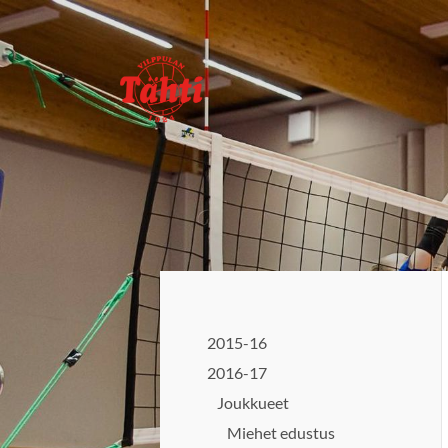
Siirry
sivun
sisältöön
Vilppulan Tähti ry
2015-16
2016-17
Joukkueet
Miehet edustus