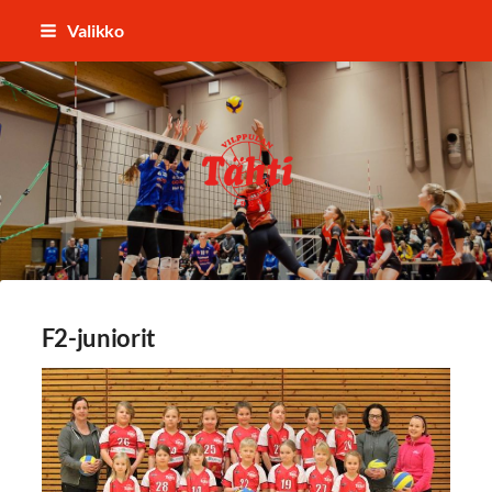
Siirry
Valikko
sivun
sisältöön
Vilppulan Tähti ry
F2-juniorit