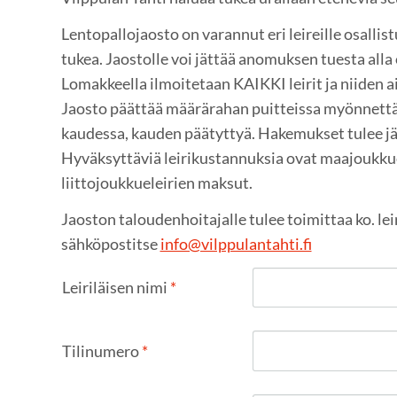
Lentopallojaosto on varannut eri leireille osallis
tukea. Jaostolle voi jättää anomuksen tuesta alla 
Lomakkeella ilmoitetaan KAIKKI leirit ja niiden 
Jaosto päättää määrärahan puitteissa myönnettä
kaudessa, kauden päätyttyä. Hakemukset tulee jä
Hyväksyttäviä leirikustannuksia ovat maajoukkue
liittojoukkueleirien maksut.
Jaoston taloudenhoitajalle tulee toimittaa ko. le
sähköpostitse
info@vilppulantahti.fi
Leiriläisen nimi
*
Tilinumero
*