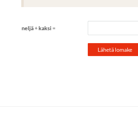
neljä
+
kaksi
=
Lähetä lomake