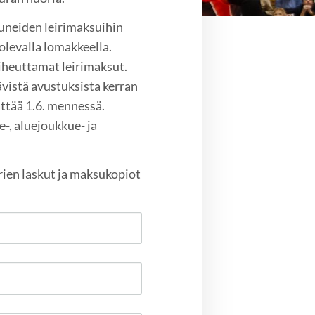
tuneiden leirimaksuihin
olevalla lomakkeella.
aiheuttamat leirimaksut.
vistä avustuksista kerran
ttää 1.6. mennessä.
-, aluejoukkue- ja
irien laskut ja maksukopiot