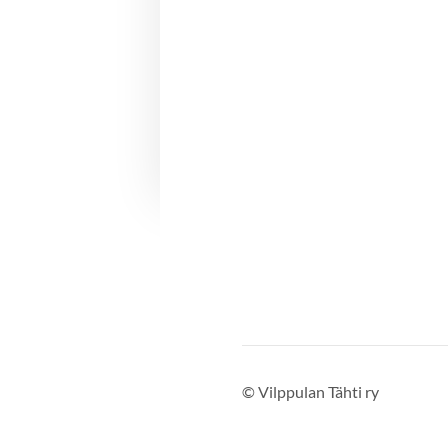
©
Vilppulan Tähti ry