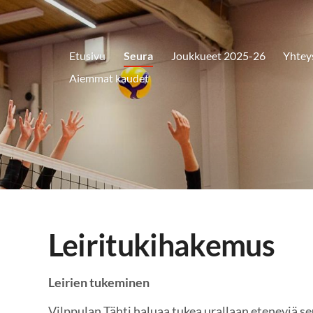
Etusivu
Seura
Joukkueet 2025-26
Yhtey
Aiemmat kaudet
Leiritukihakemus
Leirien tukeminen
Vilppulan Tähti haluaa tukea urallaan eteneviä se