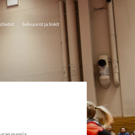
stiedot
Salivuorot ja linkit
uran nuoria.