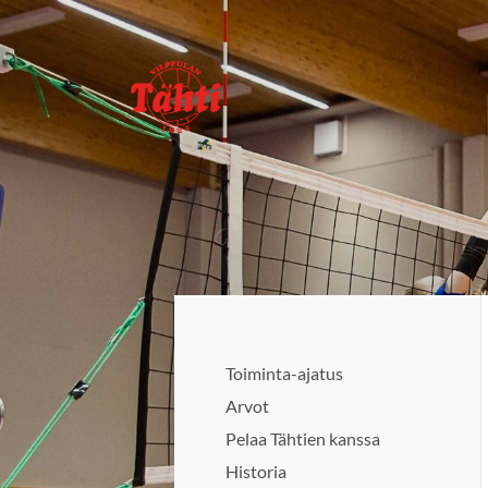
Siirry
sivun
sisältöön
Vilppulan Tähti ry
Toiminta-ajatus
Arvot
Pelaa Tähtien kanssa
Historia