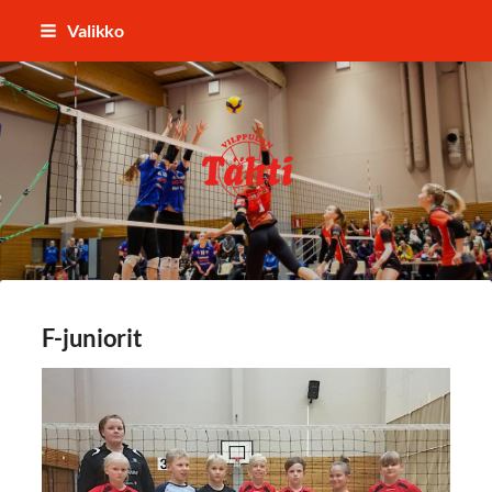
Siirry
Valikko
sivun
sisältöön
Vilppulan Tähti ry
F-juniorit