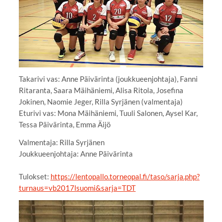
Takarivi vas: Anne Päivärinta (joukkueenjohtaja), Fanni
Ritaranta, Saara Mäihäniemi, Alisa Ritola, Josefina
Jokinen, Naomie Jeger, Rilla Syrjänen (valmentaja)
Eturivi vas: Mona Mäihäniemi, Tuuli Salonen, Aysel Kar,
Tessa Päivärinta, Emma Äijö
Valmentaja: Rilla Syrjänen
Joukkueenjohtaja: Anne Päivärinta
Tulokset:
https://lentopallo.torneopal.fi/taso/sarja.php?
turnaus=vb2017lsuomi&sarja=TDT