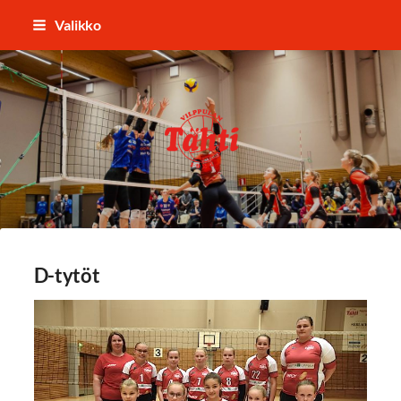
Siirry
Valikko
sivun
sisältöön
Vilppulan Tähti ry
D-tytöt