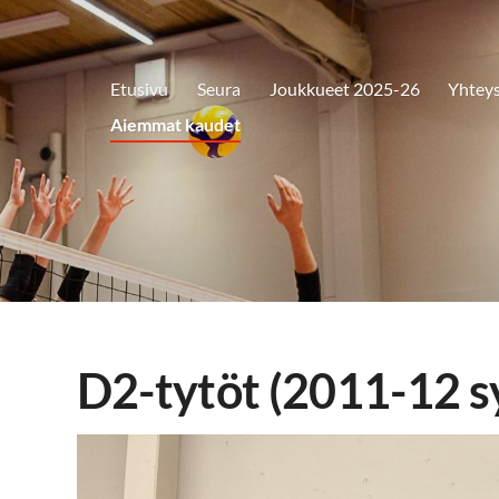
Etusivu
Seura
Joukkueet 2025-26
Yhteys
Aiemmat kaudet
D2-tytöt (2011-12 s