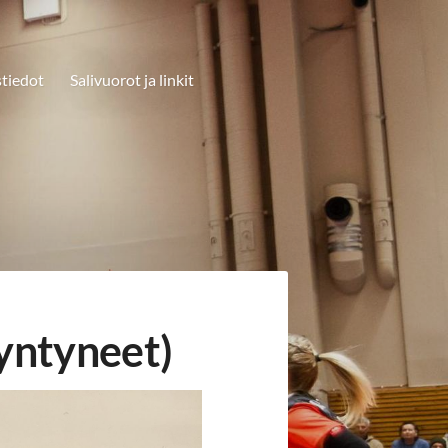
tiedot
Salivuorot ja linkit
yntyneet)