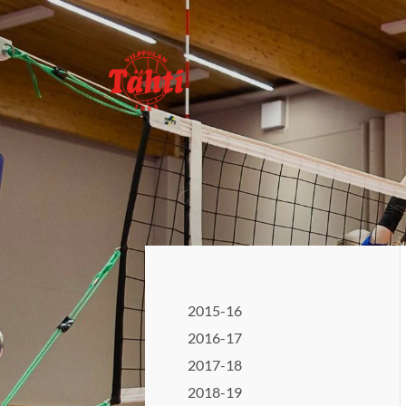
Siirry
sivun
sisältöön
Vilppulan Tähti ry
2015-16
2016-17
2017-18
2018-19