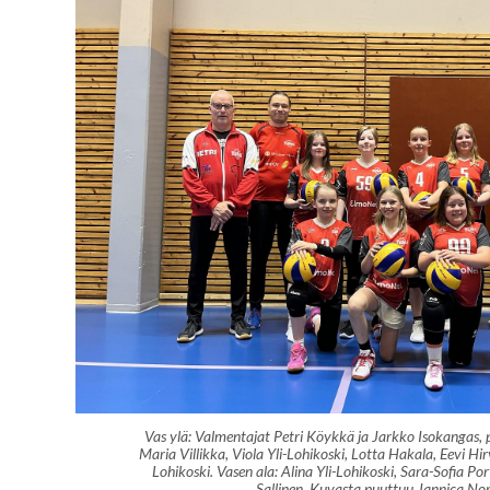
Vas ylä: Valmentajat Petri Köykkä ja Jarkko Isokangas, 
Maria Villikka, Viola Yli-Lohikoski, Lotta Hakala, Eevi Hirv
Lohikoski. Vasen ala: Alina Yli-Lohikoski, Sara-Sofia Por
Sallinen. Kuvasta puuttuu Jannica Nor