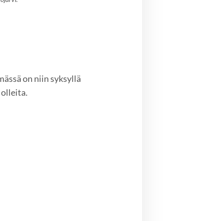
ässä on niin syksyllä
olleita.