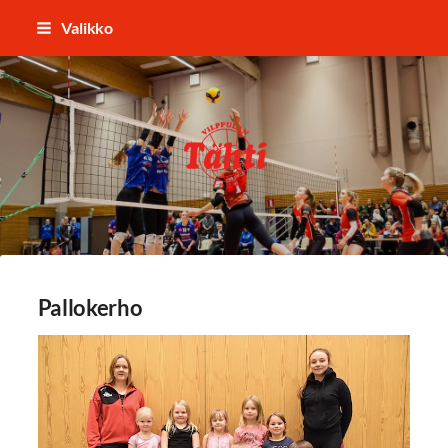
Siirry
Valikko
sivun
sisältöön
Vilppulan Tähti ry
Pallokerho