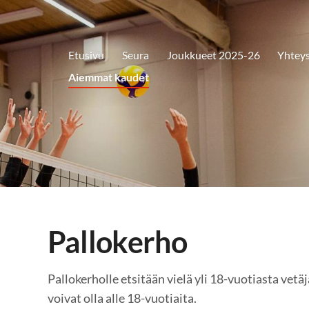
Etusivu
Seura
Joukkueet 2025-26
Yhteys
Aiemmat kaudet
Pallokerho
Pallokerholle etsitään vielä yli 18-vuotiasta vetäjä
voivat olla alle 18-vuotiaita.