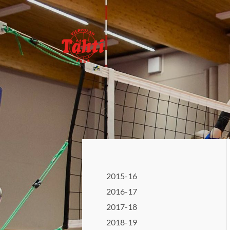
Siirry
sivun
sisältöön
Vilppulan Tähti ry
2015-16
2016-17
2017-18
2018-19