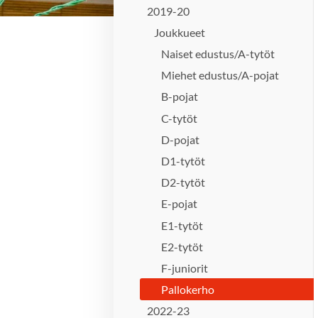
2019-20
Joukkueet
Naiset edustus/A-tytöt
Miehet edustus/A-pojat
B-pojat
C-tytöt
D-pojat
D1-tytöt
D2-tytöt
E-pojat
E1-tytöt
E2-tytöt
F-juniorit
Pallokerho
2022-23