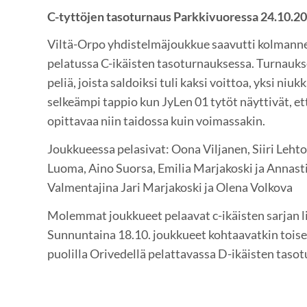
C-tyttöjen tasoturnaus Parkkivuoressa 24.10.2
Viltä-Orpo yhdistelmäjoukkue saavutti kolmanne
pelatussa C-ikäisten tasoturnauksessa. Turnaukse
peliä, joista saldoiksi tuli kaksi voittoa, yksi niuk
selkeämpi tappio kun JyLen 01 tytöt näyttivät, ett
opittavaa niin taidossa kuin voimassakin.
Joukkueessa pelasivat: Oona Viljanen, Siiri Lehto
Luoma, Aino Suorsa, Emilia Marjakoski ja Annast
Valmentajina Jari Marjakoski ja Olena Volkova
Molemmat joukkueet pelaavat c-ikäisten sarjan l
Sunnuntaina 18.10. joukkueet kohtaavatkin toise
puolilla Orivedellä pelattavassa D-ikäisten taso