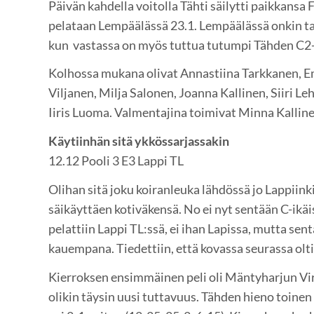
Päivän kahdella voitolla Tähti säilytti paikkansa F
pelataan Lempäälässä 23.1. Lempäälässä onkin ta
kun vastassa on myös tuttua tutumpi Tähden C2
Kolhossa mukana olivat Annastiina Tarkkanen, E
Viljanen, Milja Salonen, Joanna Kallinen, Siiri Le
Iiris Luoma. Valmentajina toimivat Minna Kallinen
Käytiinhän sitä ykkössarjassakin
12.12 Pooli 3 E3 Lappi TL
Olihan sitä joku koiranleuka lähdössä jo Lappiinki
säikäyttäen kotiväkensä. No ei nyt sentään C-ikä
pelattiin Lappi TL:ssä, ei ihan Lapissa, mutta se
kauempana. Tiedettiin, että kovassa seurassa olti
Kierroksen ensimmäinen peli oli Mäntyharjun Vi
olikin täysin uusi tuttavuus. Tähden hieno toinen 