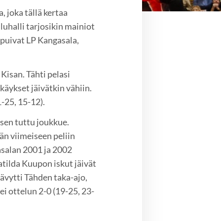
 joka tällä kertaa
iluhalli tarjosikin mainiot
apuivat LP Kangasala,
isan. Tähti pelasi
käykset jäivätkin vähiin.
1-25, 15-12).
ksen tuttu joukkue.
än viimeiseen peliin
asalan 2001 ja 2002
tilda Kuupon iskut jäivät
ävytti Tähden taka-ajo,
ei ottelun 2-0 (19-25, 23-