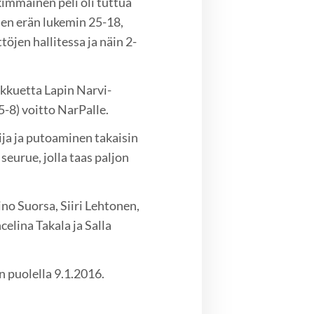
kimmäinen peli oli tuttua
en erän lukemin 25-18,
öjen hallitessa ja näin 2-
ukkuetta Lapin Narvi-
5-8) voitto NarPalle.
ija ja putoaminen takaisin
seurue, jolla taas paljon
no Suorsa, Siiri Lehtonen,
elina Takala ja Salla
n puolella 9.1.2016.