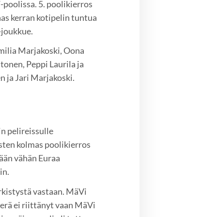
-poolissa. 5. poolikierros
as kerran kotipelin tuntua
-joukkue.
milia Marjakoski, Oona
htonen, Peppi Laurila ja
 ja Jari Marjakoski.
n pelireissulle
isten kolmas poolikierros
ntään vähän Euraa
in.
rkistystä vastaan. MäVi
erä ei riittänyt vaan MäVi