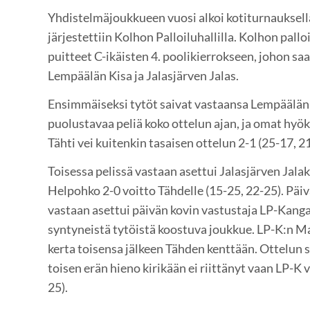
Yhdistelmäjoukkueen vuosi alkoi kotiturnauksella,
järjestettiin Kolhon Palloiluhallilla. Kolhon pallo
puitteet C-ikäisten 4. poolikierrokseen, johon sa
Lempäälän Kisa ja Jalasjärven Jalas.
Ensimmäiseksi tytöt saivat vastaansa Lempäälän K
puolustavaa peliä koko ottelun ajan, ja omat hyök
Tähti vei kuitenkin tasaisen ottelun 2-1 (25-17, 2
Toisessa pelissä vastaan asettui Jalasjärven Jala
Helpohko 2-0 voitto Tähdelle (15-25, 22-25). Päiv
vastaan asettui päivän kovin vastustaja LP-Kang
syntyneistä tytöistä koostuva joukkue. LP-K:n Ma
kerta toisensa jälkeen Tähden kenttään. Ottelun s
toisen erän hieno kirikään ei riittänyt vaan LP-K v
25).