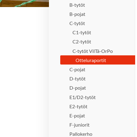
B-tytöt
B-pojat
C-tytöt
C1-tytöt
C2-tytöt
C-tytöt VilTä-OrPo
Otteluraportit
C-pojat
D-tytöt
D-pojat
E1/D2-tytöt
E2-tytöt
E-pojat
F-juniorit
Pallokerho