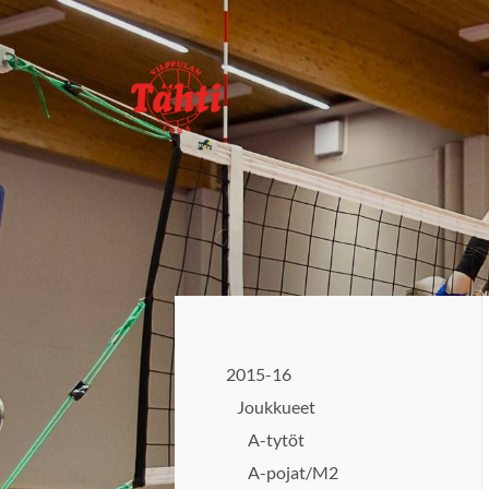
Siirry
sivun
sisältöön
Vilppulan Tähti ry
2015-16
Joukkueet
A-tytöt
A-pojat/M2