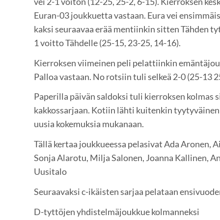
vei 2-1 voiton (12-25, 25-2, 6-15). Kierroksen kes
Euran-03 joukkuetta vastaan. Eura vei ensimmäis
kaksi seuraavaa erää mentiinkin sitten Tähden tytt
1 voitto Tähdelle (25-15, 23-25, 14-16).
Kierroksen viimeinen peli pelattiinkin emäntäjo
Palloa vastaan. No rotsiin tuli selkeä 2-0 (25-13 2
Paperilla päivän saldoksi tuli kierroksen kolmas s
kakkossarjaan. Kotiin lähti kuitenkin tyytyväinen 
uusia kokemuksia mukanaan.
Tällä kertaa joukkueessa pelasivat Ada Aronen, Ai
Sonja Alarotu, Milja Salonen, Joanna Kallinen, Anc
Uusitalo
Seuraavaksi c-ikäisten sarjaa pelataan ensivuode
D-tyttöjen yhdistelmäjoukkue kolmanneksi