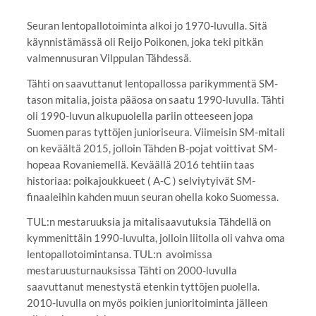
Seuran lentopallotoiminta alkoi jo 1970-luvulla. Sitä
käynnistämässä oli Reijo Poikonen, joka teki pitkän
valmennusuran Vilppulan Tähdessä.
Tähti on saavuttanut lentopallossa parikymmentä SM-
tason mitalia, joista pääosa on saatu 1990-luvulla. Tähti
oli 1990-luvun alkupuolella pariin otteeseen jopa
Suomen paras tyttöjen junioriseura. Viimeisin SM-mitali
on keväältä 2015, jolloin Tähden B-pojat voittivat SM-
hopeaa Rovaniemellä. Keväällä 2016 tehtiin taas
historiaa: poikajoukkueet ( A-C ) selviytyivät SM-
finaaleihin kahden muun seuran ohella koko Suomessa.
TUL:n mestaruuksia ja mitalisaavutuksia Tähdellä on
kymmenittäin 1990-luvulta, jolloin liitolla oli vahva oma
lentopallotoimintansa. TUL:n avoimissa
mestaruusturnauksissa Tähti on 2000-luvulla
saavuttanut menestystä etenkin tyttöjen puolella.
2010-luvulla on myös poikien junioritoiminta jälleen