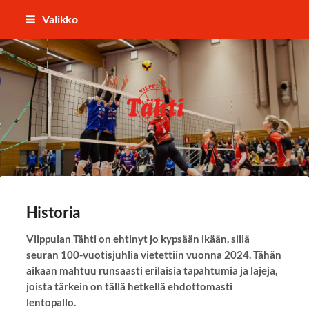
Siirry
Valikko
sivun
sisältöön
Vilppulan Tähti ry
Historia
Vilppulan Tähti on ehtinyt jo kypsään ikään, sillä
seuran 100-vuotisjuhlia vietettiin vuonna 2024. Tähän
aikaan mahtuu runsaasti erilaisia tapahtumia ja lajeja,
joista tärkein on tällä hetkellä ehdottomasti
lentopallo.