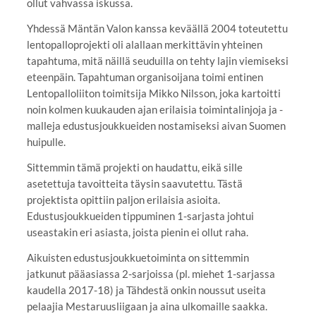
ollut vahvassa iskussa.
Yhdessä Mäntän Valon kanssa keväällä 2004 toteutettu
lentopalloprojekti oli alallaan merkittävin yhteinen
tapahtuma, mitä näillä seuduilla on tehty lajin viemiseksi
eteenpäin. Tapahtuman organisoijana toimi entinen
Lentopalloliiton toimitsija Mikko Nilsson, joka kartoitti
noin kolmen kuukauden ajan erilaisia toimintalinjoja ja -
malleja edustusjoukkueiden nostamiseksi aivan Suomen
huipulle.
Sittemmin tämä projekti on haudattu, eikä sille
asetettuja tavoitteita täysin saavutettu. Tästä
projektista opittiin paljon erilaisia asioita.
Edustusjoukkueiden tippuminen 1-sarjasta johtui
useastakin eri asiasta, joista pienin ei ollut raha.
Aikuisten edustusjoukkuetoiminta on sittemmin
jatkunut pääasiassa 2-sarjoissa (pl. miehet 1-sarjassa
kaudella 2017-18) ja Tähdestä onkin noussut useita
pelaajia Mestaruusliigaan ja aina ulkomaille saakka.