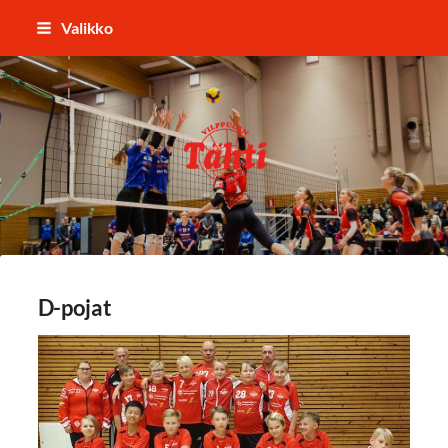
Siirry
Valikko
sivun
sisältöön
Vilppulan Tähti ry
D-pojat