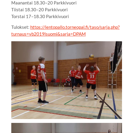
Maanantai 18.30–20 Parkkivuori
Tiistai 18.30–20 Parkkivuori
Torstai 17–18.30 Parkkivuori
Tulokset:
https://lentopallo.torneopal.fi/taso/sarja.php?
turnaus=vb2019lsuomi&sarja=DPAM