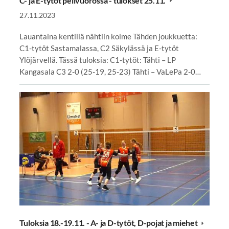
C- ja E-tytöt pelivuorossa - tulokset 25.11.
27.11.2023
Lauantaina kentillä nähtiin kolme Tähden joukkuetta:
C1-tytöt Sastamalassa, C2 Säkylässä ja E-tytöt
Ylöjärvellä. Tässä tuloksia: C1-tytöt: Tähti – LP
Kangasala C3 2-0 (25-19, 25-23) Tähti – VaLePa 2-0…
Tuloksia 18.-19.11. - A- ja D-tytöt, D-pojat ja miehet