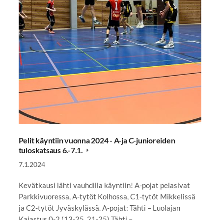
Pelit käyntiin vuonna 2024 - A-ja C-junioreiden
tuloskatsaus 6.-7.1.
7.1.2024
Kevätkausi lähti vauhdilla käyntiin! A-pojat pelasivat
Parkkivuoressa, A-tytöt Kolhossa, C1-tytöt Mikkelissä
ja C2-tytöt Jyväskylässä. A-pojat: Tähti – Luolajan
Kajastus 0-2 (13-25, 21-25) Tähti –…