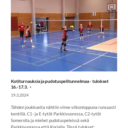
Kotiturnauksia ja pudotuspelitunnelmaa - tulokset
16.-17.3.
19.3.2024
Tähden joukkueita nähtiin viime viikonloppuna runsaasti
kentillä. C1- ja E-tytöt Parkkivuoressa, C2-tytöt
Somerolla ja miehet pudotuspeleissä sekä
Parkkivuoressa että Korialla. Tässä tulokset:…