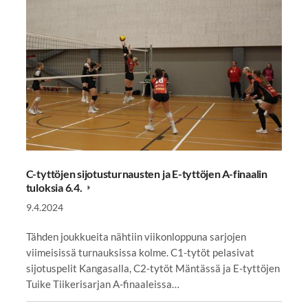
C-tyttöjen sijotusturnausten ja E-tyttöjen A-finaalin
tuloksia 6.4.
9.4.2024
Tähden joukkueita nähtiin viikonloppuna sarjojen
viimeisissä turnauksissa kolme. C1-tytöt pelasivat
sijotuspelit Kangasalla, C2-tytöt Mäntässä ja E-tyttöjen
Tuike Tiikerisarjan A-finaaleissa…