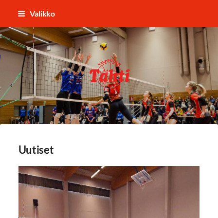
Siirry
Valikko
sivun
sisältöön
Vilppulan Tähti ry
Uutiset