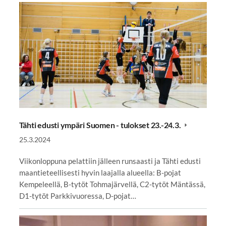
Tähti edusti ympäri Suomen - tulokset 23.-24.3.
25.3.2024
Viikonloppuna pelattiin jälleen runsaasti ja Tähti edusti
maantieteellisesti hyvin laajalla alueella: B-pojat
Kempeleellä, B-tytöt Tohmajärvellä, C2-tytöt Mäntässä,
D1-tytöt Parkkivuoressa, D-pojat…