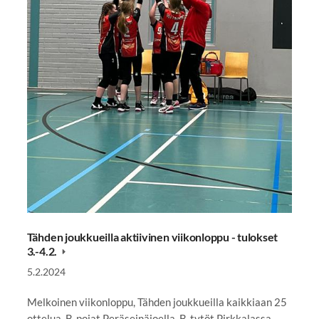
Tähden joukkueilla aktiivinen viikonloppu - tulokset
3.-4.2.
5.2.2024
Melkoinen viikonloppu, Tähden joukkueilla kaikkiaan 25
ottelua. B-pojat Peräseinäjoella, B-tytöt Pirkkalassa,