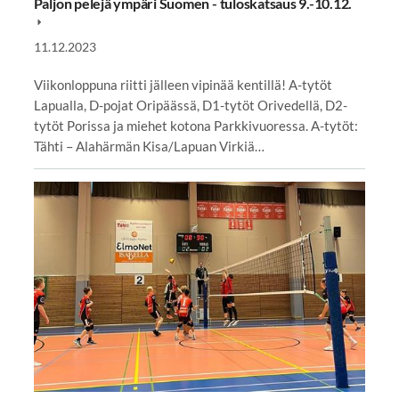
Paljon pelejä ympäri Suomen - tuloskatsaus 9.-10.12.
11.12.2023
Viikonloppuna riitti jälleen vipinää kentillä! A-tytöt
Lapualla, D-pojat Oripäässä, D1-tytöt Orivedellä, D2-
tytöt Porissa ja miehet kotona Parkkivuoressa. A-tytöt:
Tähti – Alahärmän Kisa/Lapuan Virkiä…