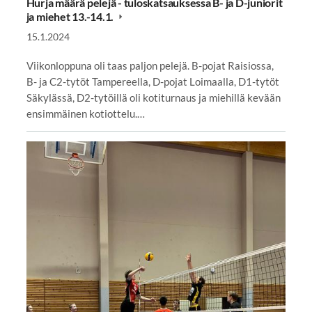
Hurja määrä pelejä - tuloskatsauksessa B- ja D-juniorit
ja miehet 13.-14.1.
15.1.2024
Viikonloppuna oli taas paljon pelejä. B-pojat Raisiossa,
B- ja C2-tytöt Tampereella, D-pojat Loimaalla, D1-tytöt
Säkylässä, D2-tytöillä oli kotiturnaus ja miehillä kevään
ensimmäinen kotiottelu.…