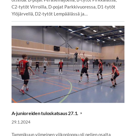
C2-tytöt Virroilla, D-pojat Parkkivuoressa, D1-tytöt
Ylöjärvellä, D2-tytöt Lempäälässä ja…
A-junioreiden tuloskatsaus 27.1.
29.1.2024
Tammikuun viimeinen viikonloppu oli pelien osalta